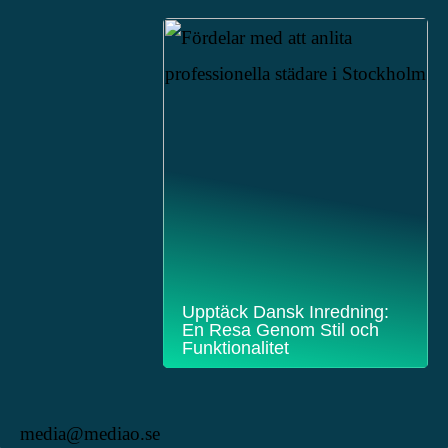
Upptäck Dansk Inredning:
En Resa Genom Stil och
Funktionalitet
media@mediao.se