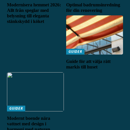
Modernisera hemmet 2026:
Optimal badrumsinredning
Allt från speglar med
för din renovering
belysning till eleganta
stänkskydd i köket
GUIDER
Guide för att välja rätt
markis till huset
GUIDER
Modernt boende nära
vattnet med design i
harmoni med naturen