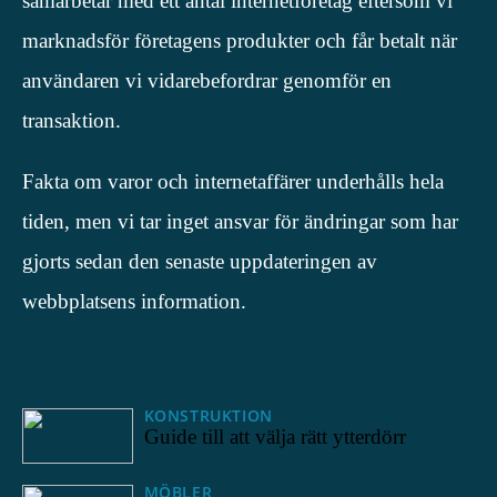
samarbetar med ett antal internetföretag eftersom vi
marknadsför företagens produkter och får betalt när
användaren vi vidarebefordrar genomför en
transaktion.
Fakta om varor och internetaffärer underhålls hela
tiden, men vi tar inget ansvar för ändringar som har
gjorts sedan den senaste uppdateringen av
webbplatsens information.
KONSTRUKTION
25/06/2026
Guide till att välja rätt ytterdörr
MÖBLER
25/04/2026