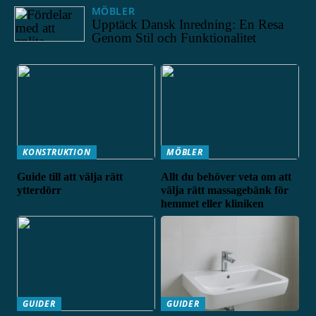
MÖBLER
17/10/2024
Upptäck Dansk Inredning: En Resa
Genom Stil och Funktionalitet
KONSTRUKTION
MÖBLER
Guide till att välja rätt
Allt du behöver veta om att
ytterdörr
välja rätt massagebänk för
hemmet eller kliniken
GUIDER
GUIDER