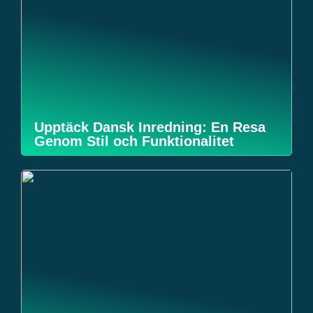
Upptäck Dansk Inredning: En Resa
Genom Stil och Funktionalitet