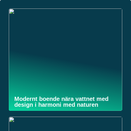
Modernt boende nära vattnet med
design i harmoni med naturen