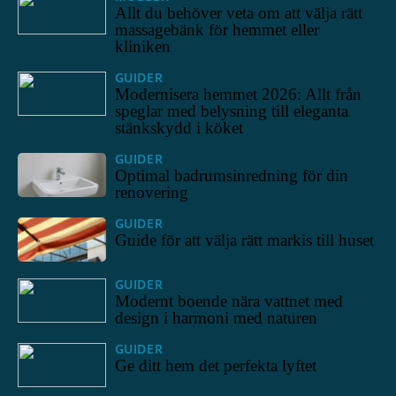
Allt du behöver veta om att välja rätt
massagebänk för hemmet eller
kliniken
GUIDER
13/03/2026
Modernisera hemmet 2026: Allt från
speglar med belysning till eleganta
stänkskydd i köket
GUIDER
21/07/2025
Optimal badrumsinredning för din
renovering
GUIDER
16/04/2025
Guide för att välja rätt markis till huset
GUIDER
23/02/2025
Modernt boende nära vattnet med
design i harmoni med naturen
GUIDER
28/11/2024
Ge ditt hem det perfekta lyftet