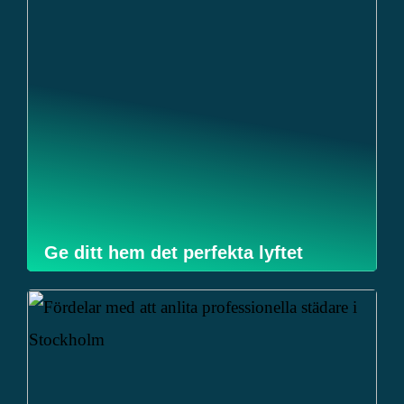
Ge ditt hem det perfekta lyftet