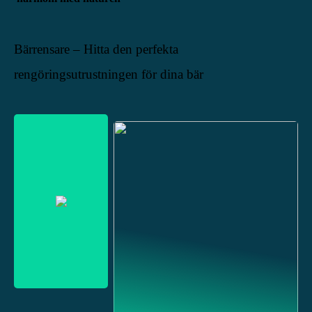
Bärrensare – Hitta den perfekta
rengöringsutrustningen för dina bär