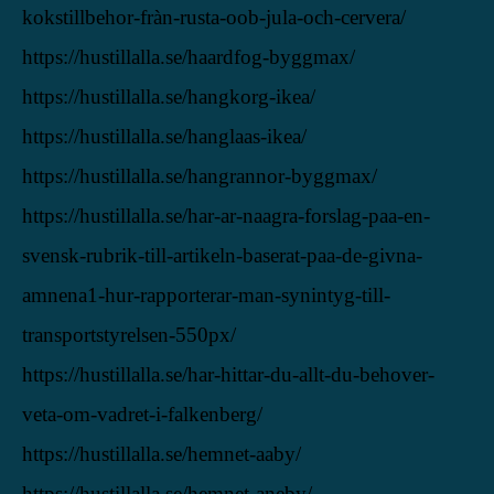
kokstillbehor-fràn-rusta-oob-jula-och-cervera/
https://hustillalla.se/haardfog-byggmax/
https://hustillalla.se/hangkorg-ikea/
https://hustillalla.se/hanglaas-ikea/
https://hustillalla.se/hangrannor-byggmax/
https://hustillalla.se/har-ar-naagra-forslag-paa-en-
svensk-rubrik-till-artikeln-baserat-paa-de-givna-
amnena1-hur-rapporterar-man-synintyg-till-
transportstyrelsen-550px/
https://hustillalla.se/har-hittar-du-allt-du-behover-
veta-om-vadret-i-falkenberg/
https://hustillalla.se/hemnet-aaby/
https://hustillalla.se/hemnet-aneby/