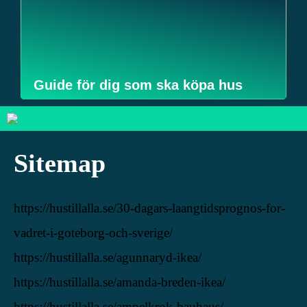
Guide för dig som ska köpa hus
Sitemap
https://hustillalla.se/30-dagars-laangtidsprognos-for-
vadret-i-goteborg-och-sverige/
https://hustillalla.se/agunnaryd-ikea/
https://hustillalla.se/amanda-breden-ikea/
https://hustillalla.se/ampelkrok-bauhaus/