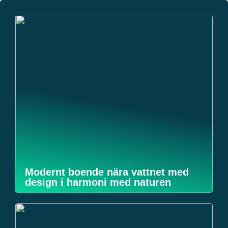
Modernt boende nära vattnet med
design i harmoni med naturen