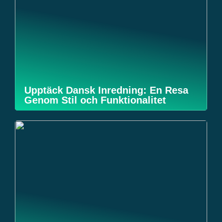
Upptäck Dansk Inredning: En Resa
Genom Stil och Funktionalitet