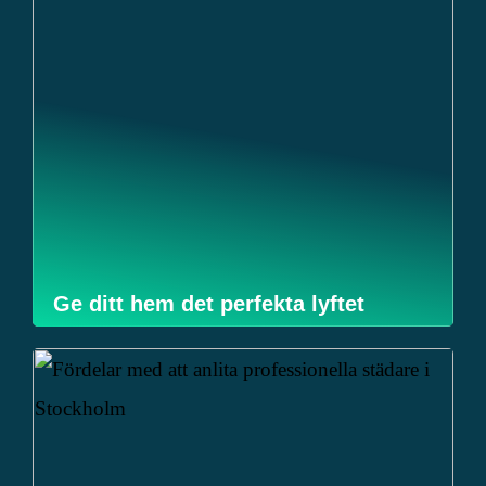
Ge ditt hem det perfekta lyftet