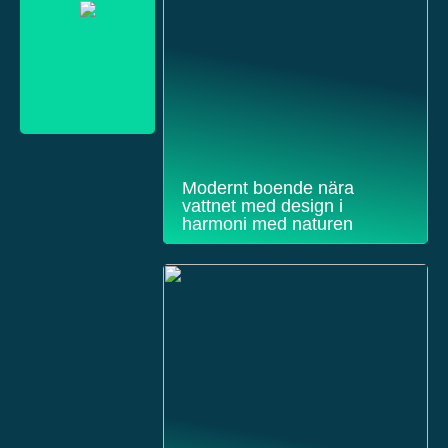
Modernt boende nära
vattnet med design i
harmoni med naturen