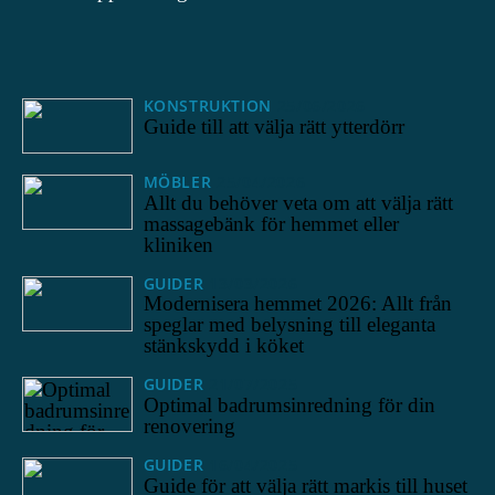
KONSTRUKTION
25/06/2026
Guide till att välja rätt ytterdörr
MÖBLER
25/04/2026
Allt du behöver veta om att välja rätt
massagebänk för hemmet eller
kliniken
GUIDER
13/03/2026
Modernisera hemmet 2026: Allt från
speglar med belysning till eleganta
stänkskydd i köket
GUIDER
21/07/2025
Optimal badrumsinredning för din
renovering
GUIDER
16/04/2025
Guide för att välja rätt markis till huset