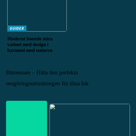
GUIDER
Modernt boende nära
vattnet med design i
harmoni med naturen
Bärrensare – Hitta den perfekta
rengöringsutrustningen för dina bär