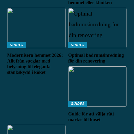
hemmet eller kliniken
GUIDER
GUIDER
Modernisera hemmet 2026:
Optimal badrumsinredning
Allt från speglar med
för din renovering
belysning till eleganta
stänkskydd i köket
GUIDER
Guide för att välja rätt
markis till huset