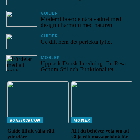
GUIDER
23/02/2025
Modernt boende nära vattnet med
design i harmoni med naturen
GUIDER
28/11/2024
Ge ditt hem det perfekta lyftet
MÖBLER
17/10/2024
Upptäck Dansk Inredning: En Resa
Genom Stil och Funktionalitet
KONSTRUKTION
MÖBLER
Guide till att välja rätt
Allt du behöver veta om att
ytterdörr
välja rätt massagebänk för