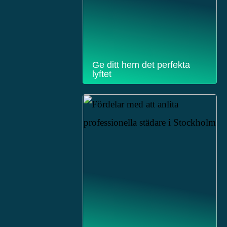
Ge ditt hem det perfekta
lyftet