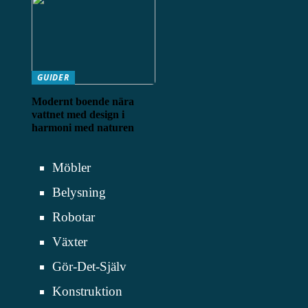
GUIDER
Modernt boende nära
vattnet med design i
harmoni med naturen
Möbler
Belysning
Robotar
Växter
Gör-Det-Själv
Konstruktion