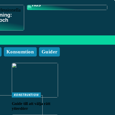
hus
ning:
 och
Konsumtion
Guider
KONSTRUKTION
Guide till att välja rätt
ytterdörr