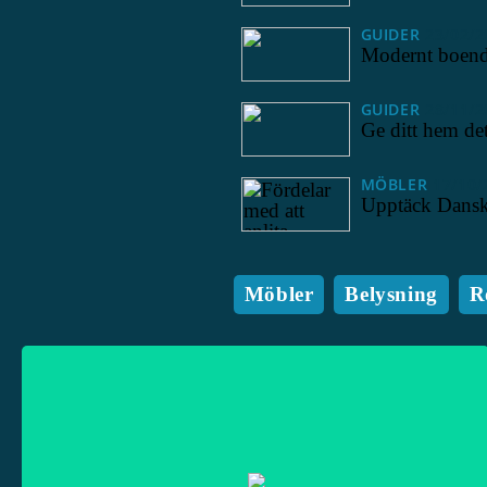
GUIDER
23/02/2
Modernt boende
GUIDER
28/11/2
Ge ditt hem det
MÖBLER
17/10/
Upptäck Dansk 
Möbler
Belysning
R