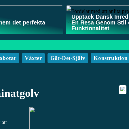
Upptäck Dansk Inred
 hem det perfekta
En Resa Genom Stil
Funktionalitet
obotar
Växter
Gör-Det-Själv
Konstruktion
inatgolv
 att