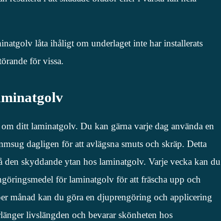
natgolv låta ihåligt om underlaget inte har installerats
törande för vissa.
aminatgolv
and om ditt laminatgolv. Du kan gärna varje dag använda en
mmsug dagligen för att avlägsna smuts och skräp. Detta
 på den skyddande ytan hos laminatgolv. Varje vecka kan du
engöringsmedel för laminatgolv för att fräscha upp och
per månad kan du göra en djuprengöring och applicering
rlänger livslängden och bevarar skönheten hos