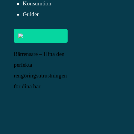
Konsumtion
Guider
Bärrensare – Hitta den
perfekta
rengöringsutrustningen
för dina bär