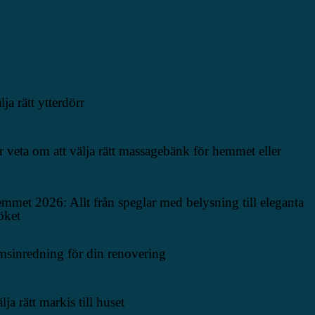
25/06/2026
lja rätt ytterdörr
2026
 veta om att välja rätt massagebänk för hemmet eller
026
mmet 2026: Allt från speglar med belysning till eleganta
öket
025
sinredning för din renovering
025
lja rätt markis till huset