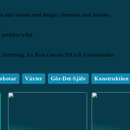
025
 nära vattnet med design i harmoni med naturen
024
 perfekta lyftet
2024
Inredning: En Resa Genom Stil och Funktionalitet
obotar
Växter
Gör-Det-Själv
Konstruktion