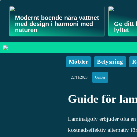
Modernt boende nära vattnet
med design i harmoni med
Ge ditt
naturen
lyftet
Möbler
Belysning
R
22/11/2023
Guider
Guide för lam
Laminatgolv erbjuder ofta en
kostnadseffektiv alternativ för