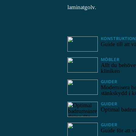
laminatgolv.
KONSTRUKTION
Guide till att vä
MÖBLER
25/04/
Allt du behöver
kliniken
GUIDER
13/03/2
Modernisera he
stänkskydd i k
GUIDER
21/07/2
Optimal badrum
GUIDER
16/04/2
Guide för att vä