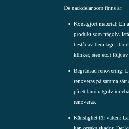
De nackdelar som finns är:
Konstgjort material: En av
produkt som trägolv. Istä
består av flera lager där d
klinker, sten etc.) följt a
Begränsad renovering: Lam
renoveras på samma sätt s
på ett laminatgolv innebär 
renoveras.
Känslighet för vatten: La
kan orsaka skador. Det kan