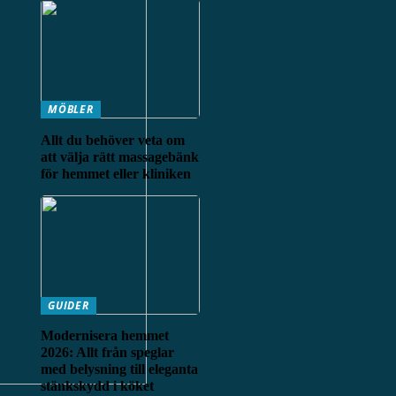
MÖBLER
Allt du behöver veta om
att välja rätt massagebänk
för hemmet eller kliniken
GUIDER
Modernisera hemmet
2026: Allt från speglar
med belysning till eleganta
stänkskydd i köket