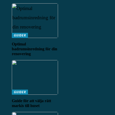
GUIDER
Optimal
badrumsinredning för din
renovering
GUIDER
Guide för att välja rätt
markis till huset