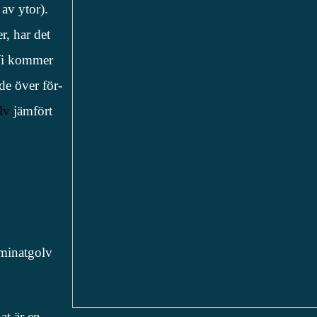
 av ytor).
r, har det
 Vi kommer
de över för-
lv
jämfört
aminatgolv
at är en