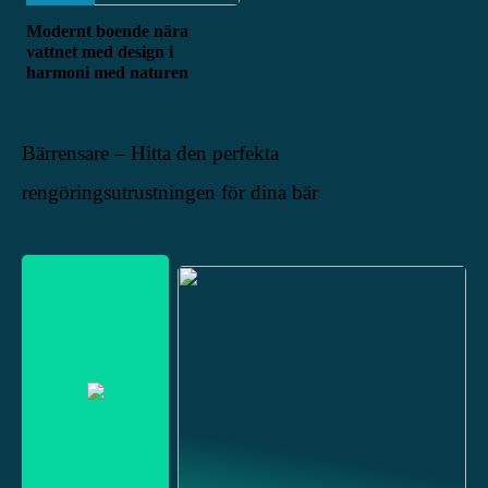
Modernt boende nära
vattnet med design i
harmoni med naturen
Bärrensare – Hitta den perfekta
rengöringsutrustningen för dina bär