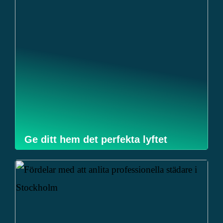
Ge ditt hem det perfekta lyftet