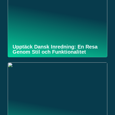
Upptäck Dansk Inredning: En Resa
Genom Stil och Funktionalitet