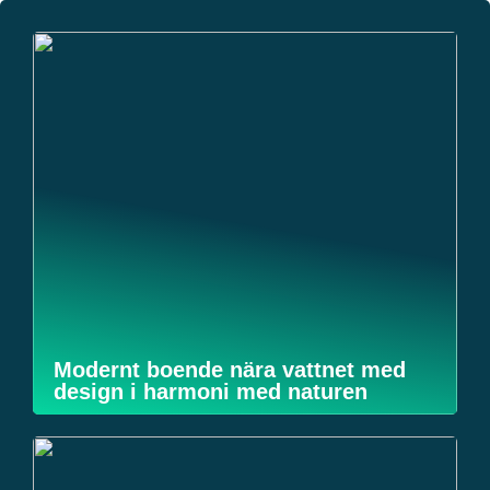
Modernt boende nära vattnet med
design i harmoni med naturen