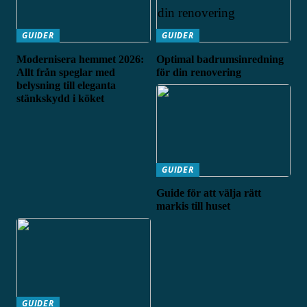
GUIDER
GUIDER
Modernisera hemmet 2026:
Optimal badrumsinredning
Allt från speglar med
för din renovering
belysning till eleganta
stänkskydd i köket
GUIDER
Guide för att välja rätt
markis till huset
GUIDER