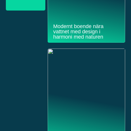
Modernt boende nära
vattnet med design i
harmoni med naturen