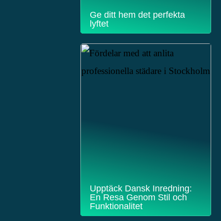
Ge ditt hem det perfekta
lyftet
Upptäck Dansk Inredning:
En Resa Genom Stil och
Funktionalitet