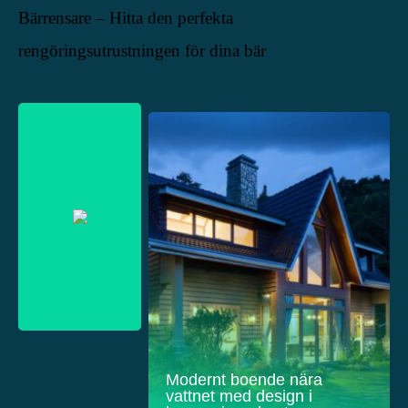
Bärrensare – Hitta den perfekta
rengöringsutrustningen för dina bär
Modernt boende nära
vattnet med design i