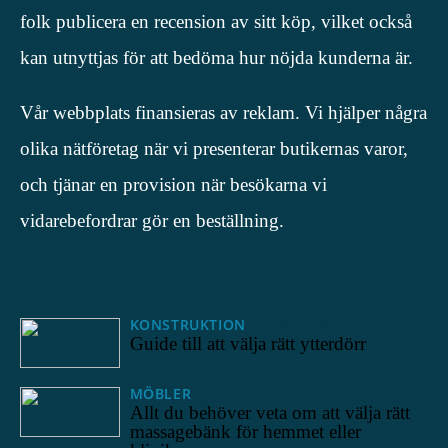
folk publicera en recension av sitt köp, vilket också
kan utnyttjas för att bedöma hur nöjda kunderna är.
Vår webbplats finansieras av reklam. Vi hjälper några
olika nätföretag när vi presenterar butikernas varor,
och tjänar en provision när besökarna vi
vidarebefordrar gör en beställning.
KONSTRUKTION
25/06/2026
Guide till att välja rätt ytterdörr
MÖBLER
25/04/2026
Allt du behöver veta om att välja rätt
massagebänk för hemmet eller