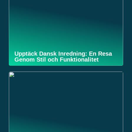
Upptäck Dansk Inredning: En Resa
Genom Stil och Funktionalitet