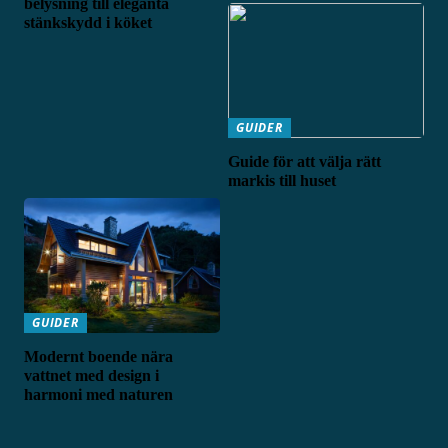
belysning till eleganta
stänkskydd i köket
GUIDER
Guide för att välja rätt
markis till huset
GUIDER
Modernt boende nära
vattnet med design i
harmoni med naturen