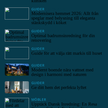
kliniken
GUIDER
13/03/2026
Modernisera hemmet 2026: Allt från
speglar med belysning till eleganta
stänkskydd i köket
GUIDER
21/07/2025
Optimal badrumsinredning för din
renovering
GUIDER
16/04/2025
Guide för att välja rätt markis till huset
GUIDER
23/02/2025
Modernt boende nära vattnet med
design i harmoni med naturen
GUIDER
28/11/2024
Ge ditt hem det perfekta lyftet
MÖBLER
17/10/2024
Upptäck Dansk Inredning: En Resa