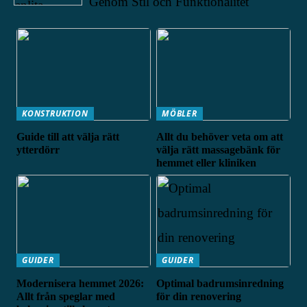
Genom Stil och Funktionalitet
KONSTRUKTION
MÖBLER
Guide till att välja rätt
Allt du behöver veta om att
ytterdörr
välja rätt massagebänk för
hemmet eller kliniken
GUIDER
GUIDER
Modernisera hemmet 2026:
Optimal badrumsinredning
Allt från speglar med
för din renovering