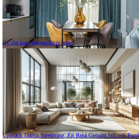
Ge ditt hem det perfekta lyftet
Upptäck Dansk Inredning: En Resa Genom Stil och Funkt