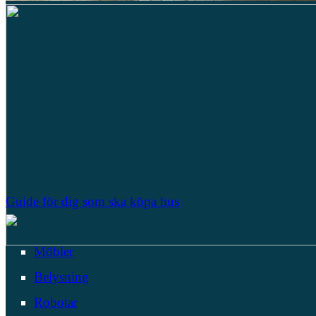
Guide för dig som ska köpa hus
Möbler
Belysning
Robotar