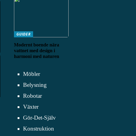
GUIDER
Modernt boende nära
vattnet med design i
harmoni med naturen
Möbler
Belysning
Robotar
Växter
Gör-Det-Själv
Konstruktion