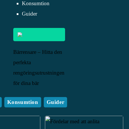
Konsumtion
Guider
Bärrensare – Hitta den
perfekta
rengöringsutrustningen
för dina bär
Konsumtion
Guider