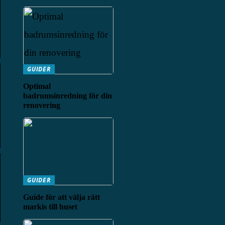
GUIDER
Optimal
badrumsinredning för din
renovering
GUIDER
Guide för att välja rätt
markis till huset