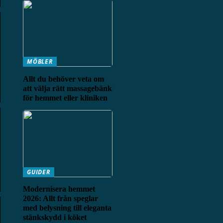
MÖBLER
Allt du behöver veta om
att välja rätt massagebänk
för hemmet eller kliniken
GUIDER
Modernisera hemmet
2026: Allt från speglar
med belysning till eleganta
stänkskydd i köket