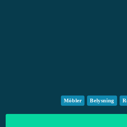
Möbler
Belysning
R