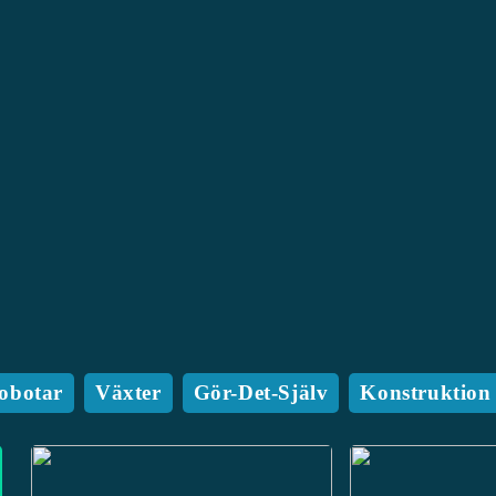
obotar
Växter
Gör-Det-Själv
Konstruktion