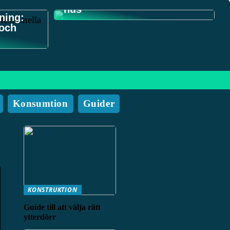
hus
ning:
 och
Konsumtion
Guider
KONSTRUKTION
Guide till att välja rätt
ytterdörr