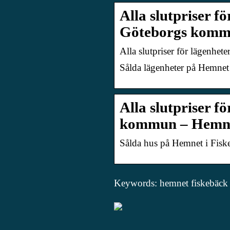
Alla slutpriser f
Göteborgs kom
Alla slutpriser för lägenh
Sålda lägenheter på Hemne
Alla slutpriser f
kommun – Hemn
Sålda hus på Hemnet i Fis
Keywords: hemnet fiskebäck