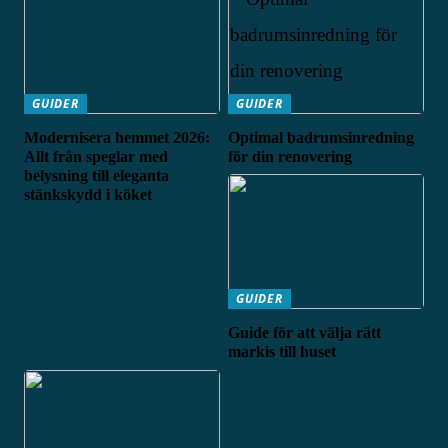
GUIDER
GUIDER
Modernisera hemmet 2026:
Optimal badrumsinredning
Allt från speglar med
för din renovering
belysning till eleganta
stänkskydd i köket
GUIDER
Guide för att välja rätt
markis till huset