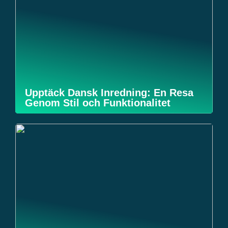
Upptäck Dansk Inredning: En Resa
Genom Stil och Funktionalitet