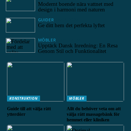
Modernt boende nära vattnet med
design i harmoni med naturen
GUIDER
28/11/2024
Ge ditt hem det perfekta lyftet
MÖBLER
17/10/2024
Upptäck Dansk Inredning: En Resa
Genom Stil och Funktionalitet
KONSTRUKTION
MÖBLER
Guide till att välja rätt
Allt du behöver veta om att
ytterdörr
välja rätt massagebänk för
hemmet eller kliniken