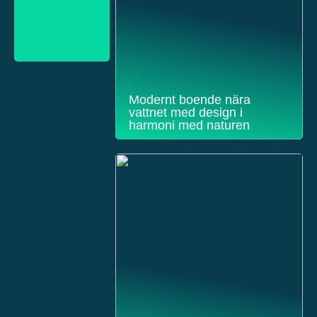
Modernt boende nära
vattnet med design i
harmoni med naturen