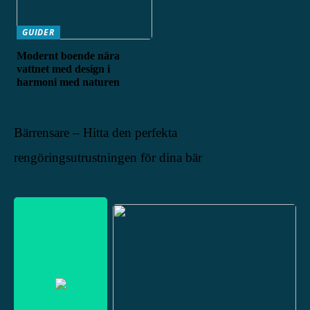
GUIDER
Modernt boende nära
vattnet med design i
harmoni med naturen
Bärrensare – Hitta den perfekta
rengöringsutrustningen för dina bär