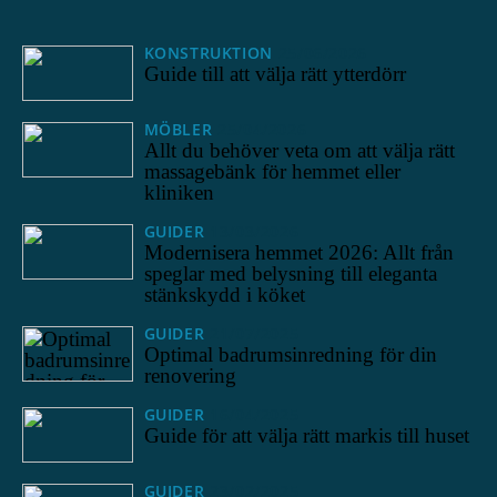
KONSTRUKTION
25/06/2026
Guide till att välja rätt ytterdörr
MÖBLER
25/04/2026
Allt du behöver veta om att välja rätt
massagebänk för hemmet eller
kliniken
GUIDER
13/03/2026
Modernisera hemmet 2026: Allt från
speglar med belysning till eleganta
stänkskydd i köket
GUIDER
21/07/2025
Optimal badrumsinredning för din
renovering
GUIDER
16/04/2025
Guide för att välja rätt markis till huset
GUIDER
23/02/2025