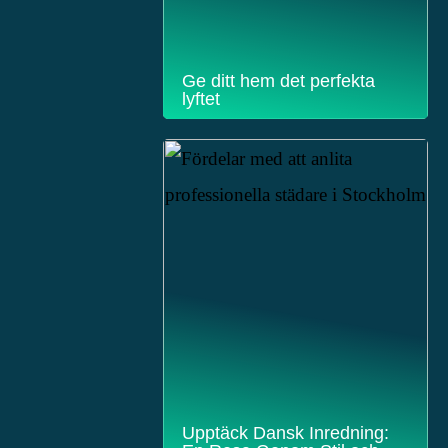
Ge ditt hem det perfekta
lyftet
Upptäck Dansk Inredning: