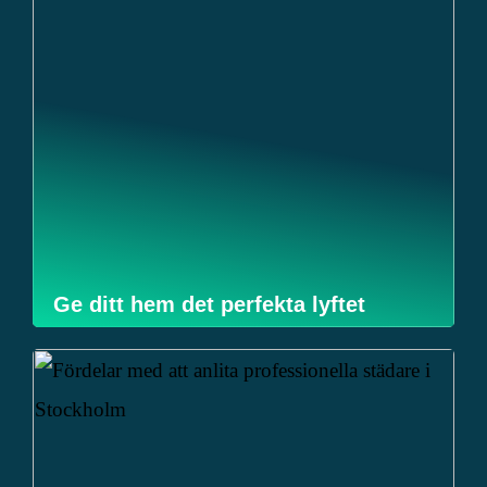
Ge ditt hem det perfekta lyftet