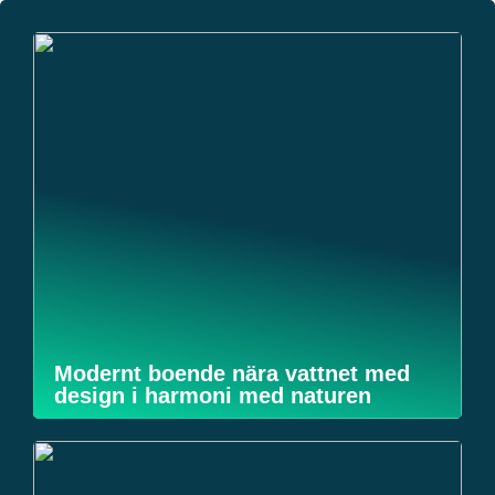
Modernt boende nära vattnet med
design i harmoni med naturen